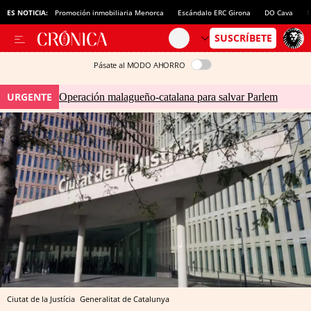
ES NOTICIA:
Promoción inmobiliaria Menorca
Escándalo ERC Girona
DO Cava
N
Pásate al MODO AHORRO
URGENTE
Operación malagueño-catalana para salvar Parlem
Ciutat de la Justícia
Generalitat de Catalunya