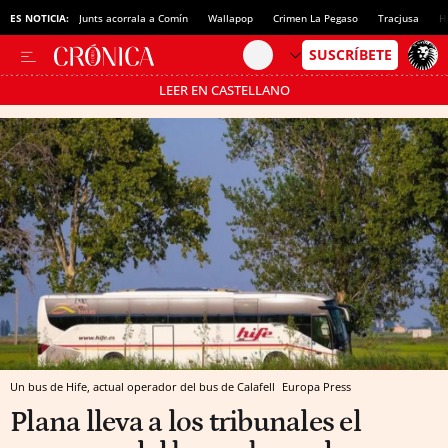
ES NOTICIA:
Junts acorrala a Comín
Wallapop
Crimen La Pegaso
Tracjusa
H
LEER EN CASTELLANO
Pásate al MODO AHORRO
Un bus de Hife, actual operador del bus de Calafell
Europa Press
Plana lleva a los tribunales el