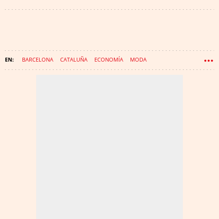
BARCELONA
CATALUÑA
ECONOMÍA
MODA
CONSORCIO DE COMERCIO, ARTESANÍA Y MODA
HOSPITAL DE SANT PAU