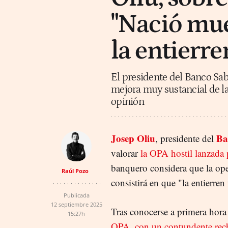
"Nació mue
la entierre
El presidente del Banco Sa
mejora muy sustancial de la
opinión
Josep Oliu
Ba
, presidente del
valorar
la OPA hostil lanzada 
banquero considera que la ope
Raúl Pozo
consistirá en que "la entierren
Publicada
12 septiembre 2025
Tras conocerse a primera hora
15:27h
OPA, con un contundente rec