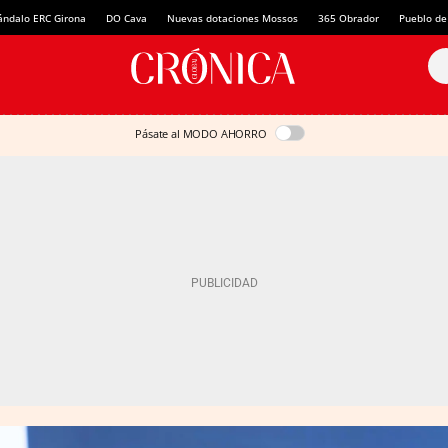
ándalo ERC Girona
DO Cava
Nuevas dotaciones Mossos
365 Obrador
Pueblo de
Pásate al MODO AHORRO