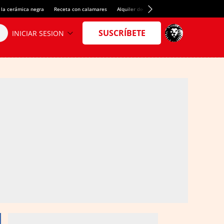
 la cerámica negra
Receta con calamares
Alquiler de habitaciones en España
Créd