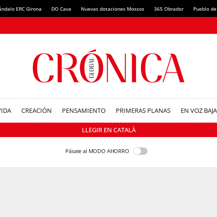
ándalo ERC Girona
DO Cava
Nuevas dotaciones Mossos
365 Obrador
Pueblo de
VIDA
CREACIÓN
PENSAMIENTO
PRIMERAS PLANAS
EN VOZ BAJA
LLEGIR EN CATALÀ
Pásate al MODO AHORRO