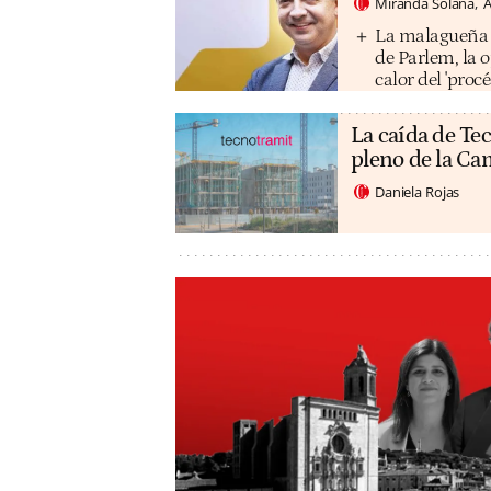
Miranda Solana
A
La malagueña M
de Parlem, la 
calor del 'procé
La caída de Tec
pleno de la C
Daniela Rojas