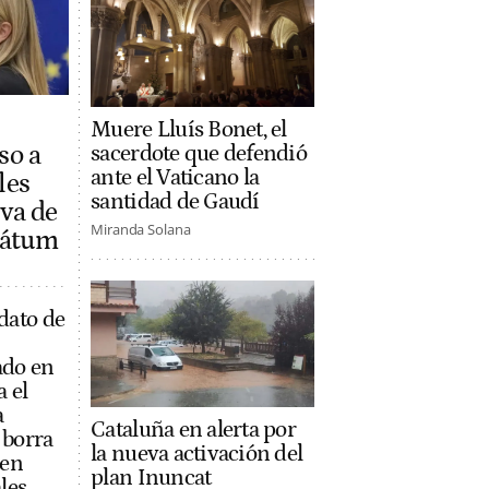
Muere Lluís Bonet, el
so a
sacerdote que defendió
ante el Vaticano la
les
santidad de Gaudí
iva de
Miranda Solana
imátum
dato de
ado en
a el
a
Cataluña en alerta por
 borra
la nueva activación del
 en
plan Inuncat
les