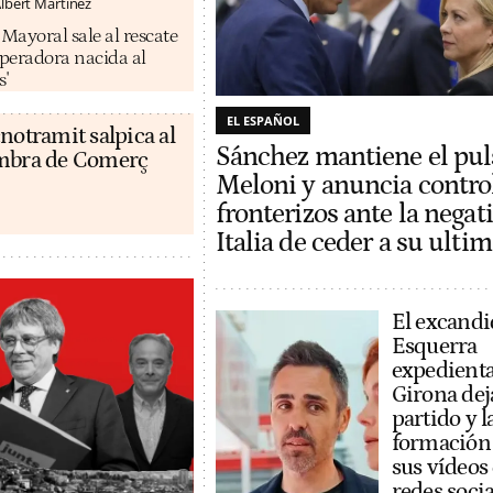
lbert Martínez
ayoral sale al rescate
operadora nacida al
s'
EL ESPAÑOL
notramit salpica al
Sánchez mantiene el pul
ambra de Comerç
Meloni y anuncia contro
fronterizos ante la negat
Italia de ceder a su ult
El excandi
Esquerra
expedient
Girona dej
partido y l
formación
sus vídeos
redes socia