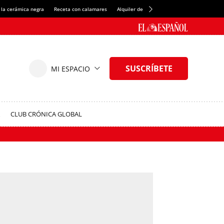
 la cerámica negra
Receta con calamares
Alquiler de habitaciones en España
Créd
CLUB CRÓNICA GLOBAL