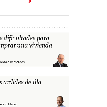
s dificultades para
mprar una vivienda
onzalo Bernardos
s ardides de Illa
erard Mateo