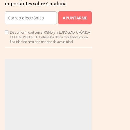
importantes sobre Cataluña
APUNTARME
De conformidad con el RGPD y la LOPDGDD, CRÓNICA
GLOBALMEDIA S.L. tratará los datos facilitados con la
finalidad de remitirle noticias de actualidad.