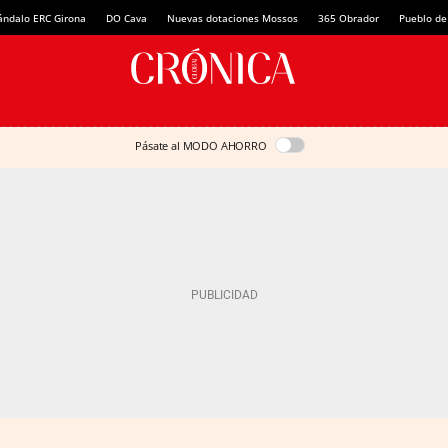
ándalo ERC Girona
DO Cava
Nuevas dotaciones Mossos
365 Obrador
Pueblo de
Pásate al MODO AHORRO