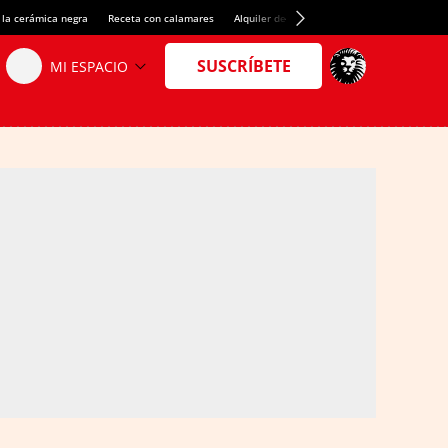
 la cerámica negra
Receta con calamares
Alquiler de habitaciones en España
Créd