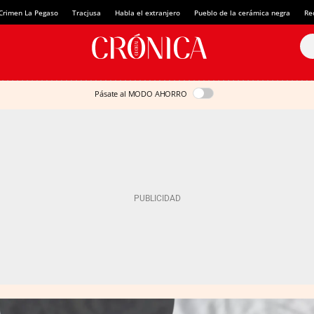
Crimen La Pegaso
Tracjusa
Habla el extranjero
Pueblo de la cerámica negra
Re
Pásate al MODO AHORRO