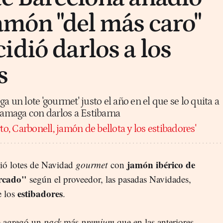
jamón "del más caro"
idió darlos a los
s
a un lote 'gourmet' justo el año en el que se lo quita a
y amaga con darlos a Estibarna
rto, Carbonell, jamón de bellota y los estibadores'
jamón ibérico de
ió lotes de Navidad
gourmet
con
ercado"
según el proveedor, las pasadas Navidades,
estibadores
e los
.
) agregó un
pack
más
premium
que en las anteriores