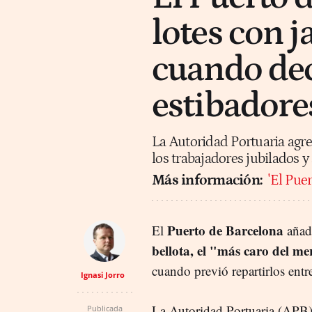
lotes con 
cuando dec
estibadore
La Autoridad Portuaria agreg
los trabajadores jubilados 
Más información:
'El Pue
Puerto de Barcelona
El
añad
bellota, el "más caro del m
cuando previó repartirlos entr
Ignasi Jorro
La Autoridad Portuaria (APB
Publicada