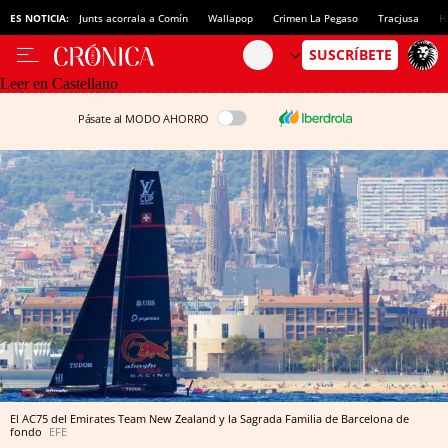
ES NOTICIA:
Junts acorrala a Comín
Wallapop
Crimen La Pegaso
Tracjusa
H
Leer en Castellano
Pásate al MODO AHORRO
El AC75 del Emirates Team New Zealand y la Sagrada Familia de Barcelona de
fondo
EFE