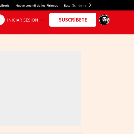
lítoris
Nuevo tresmil de los Pirineos
Ruta fácil de montaña
El arroz más meloso