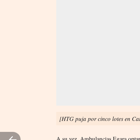
[HTG puja por cinco lotes en Cata
A su vez, Ambulancias Egara optará