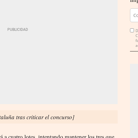
imp
D
C
f
a
luña tras criticar el concurso]
 a cuatro lotes, intentando mantener los tres que