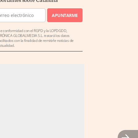
ortantes sobre Cataluña
APUNTARME
e conformidad con el RGPD y la LOPDGDD,
RÓNICA GLOBALMEDIA S.L. tratará los datos
acilitados con la finalidad de remitirle noticias de
ctualidad.