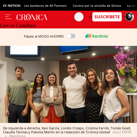
ES NOTICIA:
Los bandazos de AX Partners
Carrera por la alcaldía de Girona
La sec
Leer en Castellano
Pásate al MODO AHORRO
De izquierda a derecha, Xavi García, Loreto Crespo, Cristina Farrés, Tomàs Güell,
Claudia Tarinas y Paloma Martín en la redacción de 'Crónica Global'
GALA ESPÍN
Barcelona