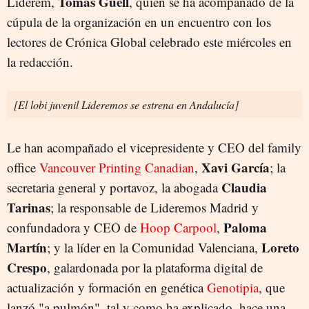
Tomás Güell
Liderem,
, quien se ha acompañado de la
cúpula de la organización en un encuentro con los
lectores de Crónica Global celebrado este miércoles en
la redacción.
[El lobi juvenil Lideremos se estrena en Andalucía]
Le han acompañado el vicepresidente y CEO del family
Xavi García
office
Vancouver Printing Canadian
,
; la
Claudia
secretaria general y portavoz, la abogada
Tarinas
; la responsable de Lideremos Madrid y
Paloma
confundadora y CEO de
Hoop Carpool
,
Martín
Loreto
; y la líder en la Comunidad Valenciana,
Crespo
, galardonada por la plataforma digital de
actualización y formación en genética
Genotipia
, que
lanzó "a pulmón", tal y como ha explicado, hace una