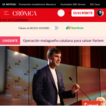
ES NOTICIA:
Promoción inmobiliaria Menorca
Escándalo ERC Girona
DO Cava
N
Leer en Castellano
Pásate al MODO AHORRO
URGENTE
Operación malagueño-catalana para salvar Parlem