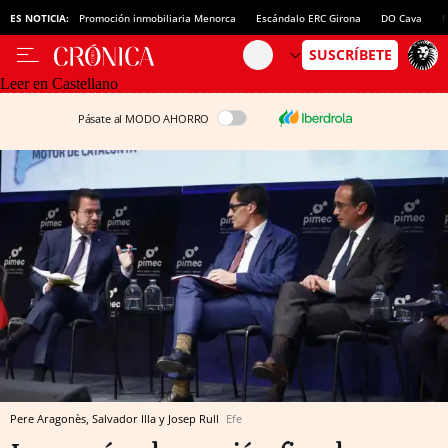
ES NOTICIA:
Promoción inmobiliaria Menorca
Escándalo ERC Girona
DO Cava
N
Leer en Castellano
Pásate al MODO AHORRO
Pere Aragonès, Salvador Illa y Josep Rull
Efe