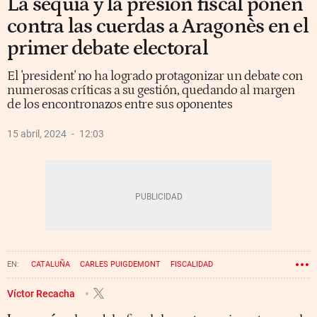
La sequía y la presión fiscal ponen
contra las cuerdas a Aragonès en el
primer debate electoral
El 'president' no ha logrado protagonizar un debate con
numerosas críticas a su gestión, quedando al margen
de los encontronazos entre sus oponentes
15 abril, 2024
12:03
CATALUÑA
CARLES PUIGDEMONT
FISCALIDAD
ALEJANDRO FERNÁNDEZ
PERE ARAGONÈS
SALVADOR ILLA
Víctor Recacha
JÉSSICA ALBIACH
ELECCIONES CATALANAS