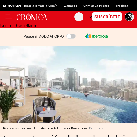
ES NOTICIA:
Junts acorrala a Comín
Wallapop
Crimen La Pegaso
Tracjusa
H
Leer en Castellano
Pásate al MODO AHORRO
Recreación virtual del futuro hotel Tembo Barcelona
Preferred