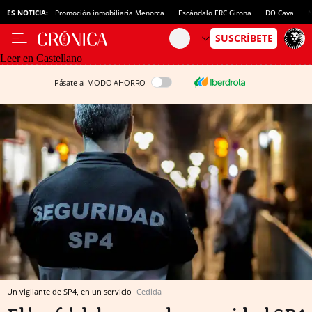
ES NOTICIA:
Promoción inmobiliaria Menorca
Escándalo ERC Girona
DO Cava
N
Leer en Castellano
Pásate al MODO AHORRO
Un vigilante de SP4, en un servicio
Cedida