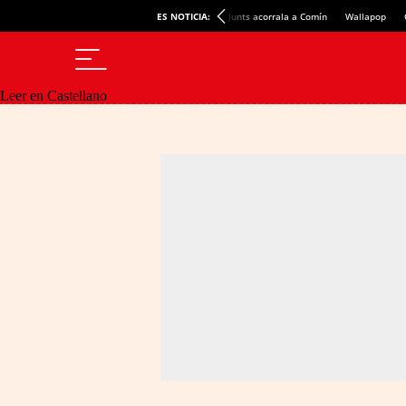
ES NOTICIA:
Junts acorrala a Comín
Wallapop
Leer en Castellano