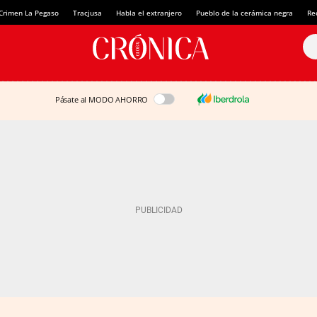
Crimen La Pegaso
Tracjusa
Habla el extranjero
Pueblo de la cerámica negra
Re
Pásate al MODO AHORRO