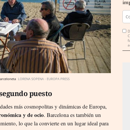
imp
D
C
f
a
Barceloneta
LORENA SOPENA - EUROPA PRESS
 segundo puesto
ciudades más cosmopolitas y dinámicas de Europa,
tronómica y de ocio
. Barcelona es también un
iento, lo que la convierte en un lugar ideal para