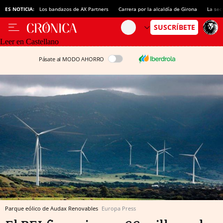
ES NOTICIA:
Los bandazos de AX Partners
Carrera por la alcaldía de Girona
La sec
Leer en Castellano
Pásate al MODO AHORRO
Parque eólico de Audax Renovables
Europa Press