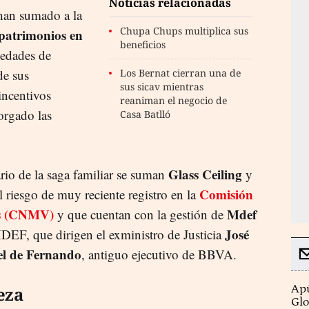
Noticias relacionadas
 han sumado a la
Chupa Chups multiplica sus
patrimonios en
beneficios
iedades de
de sus
Los Bernat cierran una de
sus sicav mientras
 incentivos
reaniman el negocio de
torgado las
Casa Batlló
.
Glass Ceiling
rio de la saga familiar se suman
y
Comisión
l riesgo de muy reciente registro en la
es (CNMV)
Mdef
y que cuentan con la gestión de
José
DEF, que dirigen el exministro de Justicia
el de Fernando
, antiguo ejecutivo de BBVA.
Apú
eza
Glo