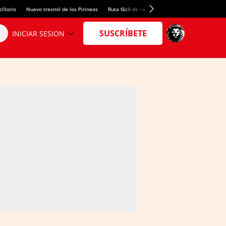
lítoris
Nuevo tresmil de los Pirineos
Ruta fácil de montaña
El arroz más meloso