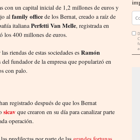
imp
 con un capital inicial de 1,2 millones de euros y
family office
jo al
de los Bernat, creado a raíz de
Perfetti Van Melle
añía italiana
, registrada en
ó los 400 millones de euros.
D
C
f
a
Ramón
 las riendas de estas sociedades es
s del fundador de la empresa que popularizó en
s con palo.
 han registrado después de que los Bernat
sicav
ro
que crearon en su día para canalizar parte
tada operación.
las predilectas por parte de las
grandes fortunas