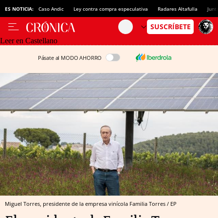
ES NOTICIA:
Caso Andic
Ley contra compra especulativa
Radares Altafulla
Junt
Leer en Castellano
Pásate al MODO AHORRO
Miguel Torres, presidente de la empresa vinícola Familia Torres / EP