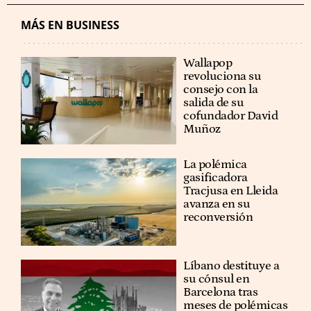
MÁS EN BUSINESS
Wallapop
revoluciona su
consejo con la
salida de su
cofundador David
Muñoz
La polémica
gasificadora
Tracjusa en Lleida
avanza en su
reconversión
Líbano destituye a
su cónsul en
Barcelona tras
meses de polémicas