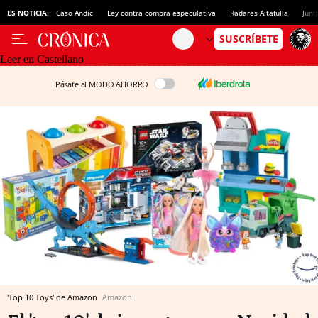
ES NOTICIA:
Caso Andic
Ley contra compra especulativa
Radares Altafulla
Junt
Leer en Castellano
Pásate al MODO AHORRO
'Top 10 Toys' de Amazon
Amazon