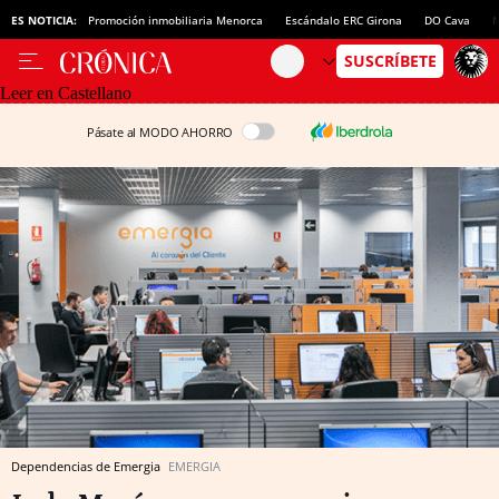
ES NOTICIA:
Promoción inmobiliaria Menorca
Escándalo ERC Girona
DO Cava
N
Leer en Castellano
Pásate al MODO AHORRO
Dependencias de Emergia
EMERGIA