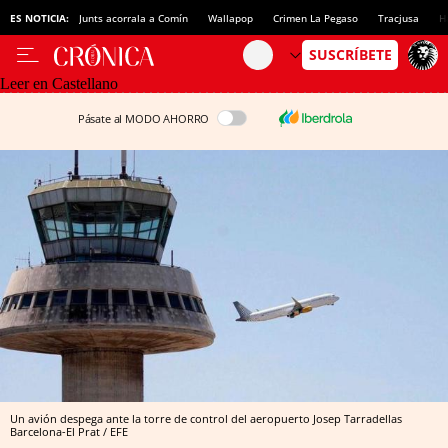
ES NOTICIA:
Junts acorrala a Comín
Wallapop
Crimen La Pegaso
Tracjusa
H
Leer en Castellano
Pásate al MODO AHORRO
Un avión despega ante la torre de control del aeropuerto Josep Tarradellas
Barcelona-El Prat / EFE