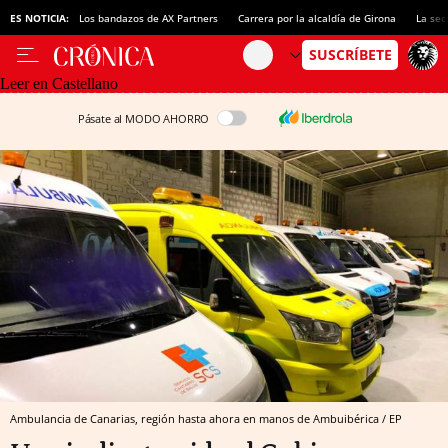
ES NOTICIA:
Los bandazos de AX Partners
Carrera por la alcaldía de Girona
La sec
Leer en Castellano
Pásate al MODO AHORRO
Ambulancia de Canarias, región hasta ahora en manos de Ambuibérica / EP