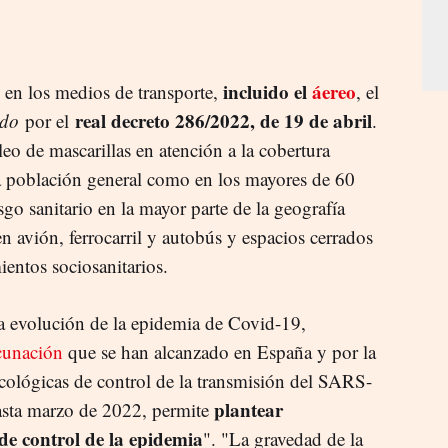
incluido el
áereo
s en los medios de transporte,
, el
real decreto 286/2022, de 19 de abril
ado
por el
.
leo de mascarillas en atención a la cobertura
la población general como en los mayores de 60
sgo sanitario en la mayor parte de la geografía
 avión, ferrocarril y autobús y espacios cerrados
entos sociosanitarios.
a evolución de la epidemia de Covid-19,
cunación
que se han alcanzado en España y por la
cológicas de control de la transmisión del SARS-
plantear
asta marzo de 2022, permite
 de control de la epidemia
". "La gravedad de la