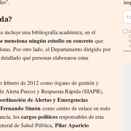
les".
imp
ida?
a incluye una bibliografía académica, en el
D
C
e menciona ningún estudio en concreto
que
f
a
listas. Por otro lado, el Departamento dirigido por
detallado qué personas elaboraron estas
en febrero de 2012 como órgano de gestión y
de Alerta Precoz y Respuesta Rápida (SIAPR),
ordinación de Alertas y Emergencias
Fernando Simón
r
como centro de enlace en todo
cargos
políticos
ancia, los
responsables de esta
Pilar Aparicio
general de Salud Pública,