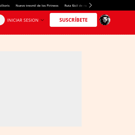
lítoris
Nuevo tresmil de los Pirineos
Ruta fácil de montaña
El arroz más meloso