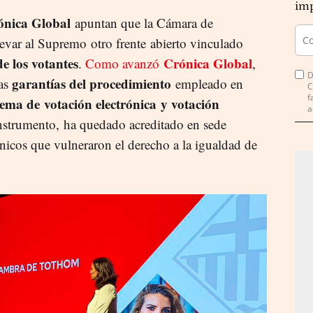
imp
ónica Global
apuntan que la Cámara de
evar al Supremo otro frente abierto vinculado
e los votantes
Crónica Global
.
Como avanzó
,
D
garantías del procedimiento
las
empleado en
C
f
tema de votación electrónica y votación
a
instrumento, ha quedado acreditado en sede
écnicos que vulneraron el derecho a la igualdad de