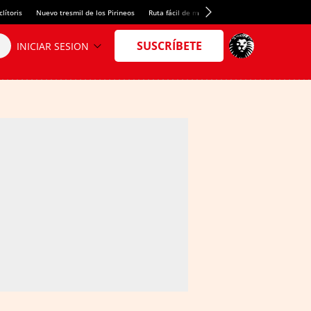
lítoris
Nuevo tresmil de los Pirineos
Ruta fácil de montaña
El arroz más meloso