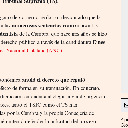
el Tribunal Supremo (TS)
.
órgano de gobierno se da por descontado que la
numerosas sentencias contrarias
 a las
a las
dentista
de la Cambra, que hace tres años se hizo
Eines
 derecho público a través de la candidatura
ea Nacional Catalana (ANC)
.
anuló el decreto que reguló
autonómica
fecto de forma en su tramitación. En concreto,
rticipación ciudadana al elegir la vía de urgencia
onces, tanto el TSJC como el TS han
das por la Cambra y la propia Consejería de
Apú
n intentó defender la pulcritud del proceso.
Glo