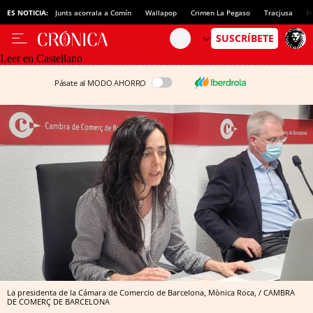
ES NOTICIA:
Junts acorrala a Comín
Wallapop
Crimen La Pegaso
Tracjusa
H
Leer en Castellano
Pásate al MODO AHORRO
La presidenta de la Cámara de Comercio de Barcelona, Mònica Roca, / CAMBRA
DE COMERÇ DE BARCELONA