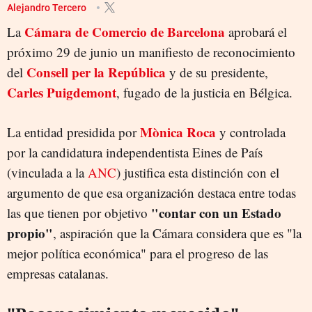
CÁMARA DE COMERCIO DE BARCELONA
MÒNICA ROCA
Alejandro Tercero
Cámara de Comercio de Barcelona
La
CONSELL PER LA REPÚBLICA
aprobará el
próximo 29 de junio un manifiesto de reconocimiento
Consell per la República
del
y de su presidente,
Carles Puigdemont
, fugado de la justicia en Bélgica.
Mònica Roca
La entidad presidida por
y controlada
por la candidatura independentista Eines de País
(vinculada a la
ANC
) justifica esta distinción con el
argumento de que esa organización destaca entre todas
"contar con un Estado
las que tienen por objetivo
propio"
, aspiración que la Cámara considera que es "la
mejor política económica" para el progreso de las
empresas catalanas.