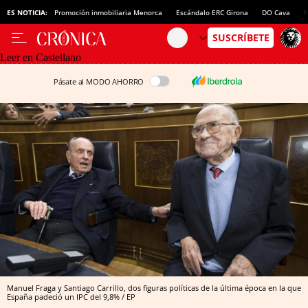
ES NOTICIA:
Promoción inmobiliaria Menorca
Escándalo ERC Girona
DO Cava
N
Leer en Castellano
Pásate al MODO AHORRO
Manuel Fraga y Santiago Carrillo, dos figuras políticas de la última época en la que
España padeció un IPC del 9,8% / EP