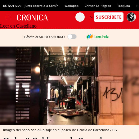
ES NOTICIA:
Junts acorrala a Comín
Wallapop
Crimen La Pegaso
Tracjusa
H
Leer en Castellano
Pásate al MODO AHORRO
Imagen del robo con alunizaje en el paseo de Gracia de Barcelona / CG