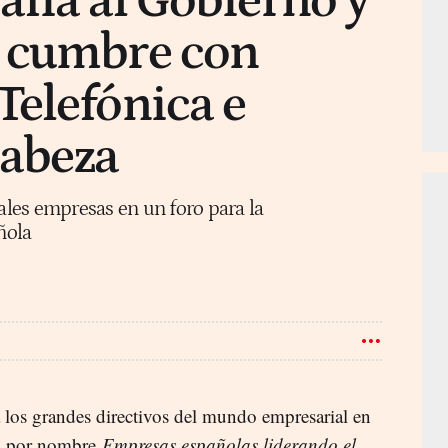
fía al Gobierno y
 cumbre con
elefónica e
cabeza
pales empresas en un foro para la
ñola
 los grandes directivos del mundo empresarial en
rá por nombre
Empresas españolas liderando el