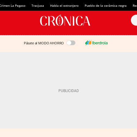
Crimen La Pegaso
Tracjusa
Habla el extranjero
Pueblo de la cerámica negra
Re
Pásate al MODO AHORRO