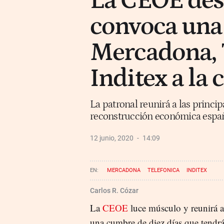
La CEOE desa
convoca una
Mercadona, T
Inditex a la 
La patronal reunirá a las princi
reconstrucción económica espa
12 junio, 2020
14:09
MERCADONA
TELEFONICA
INDITEX
Carlos R. Cózar
La
CEOE
luce músculo y reunirá a
una cumbre de diez días que tend