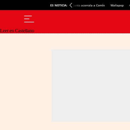
ES NOTICIA:
Junts acorrala a Comín
Wallapop
Leer en Castellano