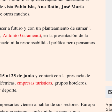
Pablo Isla, Ana Botín, José María
de vista
re otros muchos.
cer a futuro y con un planteamiento de sumar”,
l,
Antonio Garamendi
, en la presentación de la
acio ni la responsabilidad política pero pensamos
 15 al 25 de junio
y contará con la presencia de
éctricas,
empresas turísticas
, grupos hoteleros,
y deporte.
presarios vienen a hablar de sus sectores. Europa
Apú
Glo
cir que estamos aquí; unidos y para sumar.