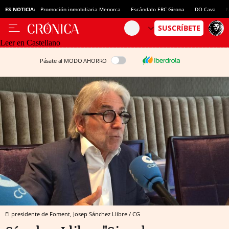
ES NOTICIA:
Promoción inmobiliaria Menorca
Escándalo ERC Girona
DO Cava
N
Leer en Castellano
Pásate al MODO AHORRO
El presidente de Foment, Josep Sánchez Llibre / CG