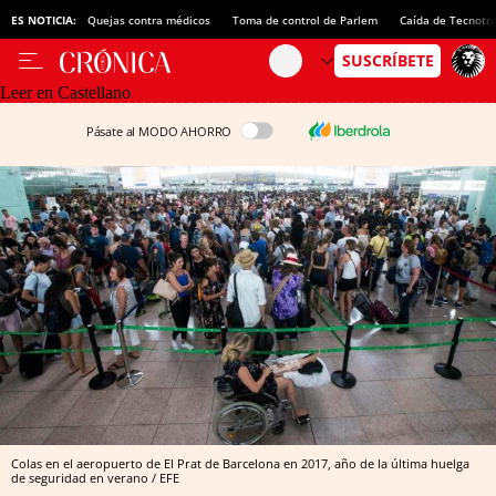
ES NOTICIA:
Quejas contra médicos
Toma de control de Parlem
Caída de Tecnotr
Leer en Castellano
Pásate al MODO AHORRO
Colas en el aeropuerto de El Prat de Barcelona en 2017, año de la última huelga
de seguridad en verano / EFE