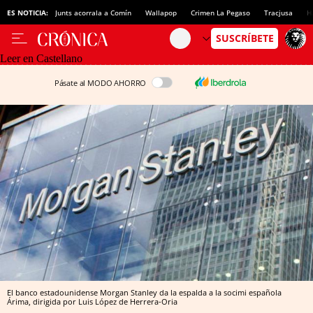
ES NOTICIA:
Junts acorrala a Comín
Wallapop
Crimen La Pegaso
Tracjusa
H
Leer en Castellano
Pásate al MODO AHORRO
El banco estadounidense Morgan Stanley da la espalda a la socimi española
Árima, dirigida por Luis López de Herrera-Oria