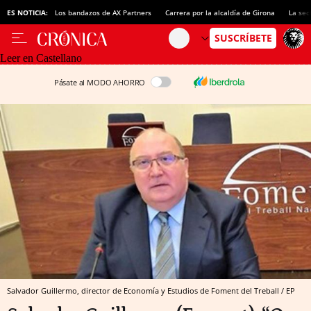
ES NOTICIA:
Los bandazos de AX Partners
Carrera por la alcaldía de Girona
La sec
Leer en Castellano
Pásate al MODO AHORRO
Salvador Guillermo, director de Economía y Estudios de Foment del Treball / EP