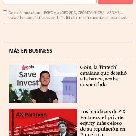
De conformidad con el RGPD y la LOPDGDD, CRÓNICA GLOBALMEDIA S.L.
tratará los datos facilitados con la finalidad de remitirle noticias de actualidad.
MÁS EN BUSINESS
Goin, la ‘fintech’
catalana que desafió
a la banca, acaba
suspendida
Los bandazos de AX
Partners, el 'private
equity' más celoso
de su reputación en
Barcelona