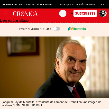
ES NOTICIA:
Los bandazos de AX Partners
Carrera por la alcaldía de Girona
La sec
Leer en Castellano
Pásate al MODO AHORRO
Joaquim Gay de Montellà, presidente de Foment del Treball en una imagen de
archivo / FOMENT DEL TREBALL