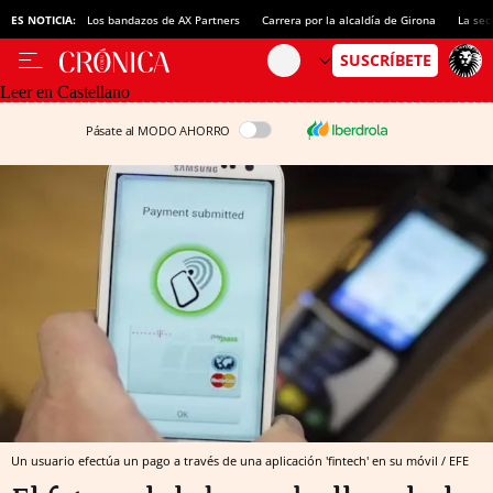
ES NOTICIA:
Los bandazos de AX Partners
Carrera por la alcaldía de Girona
La sec
Leer en Castellano
Pásate al MODO AHORRO
Un usuario efectúa un pago a través de una aplicación 'fintech' en su móvil / EFE