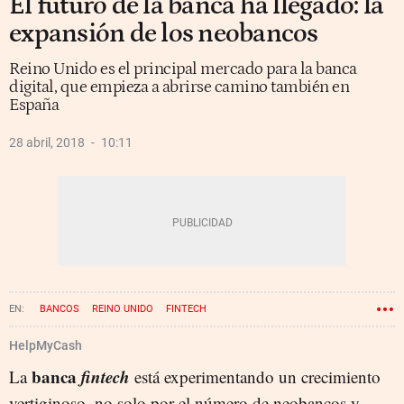
El futuro de la banca ha llegado: la
expansión de los neobancos
Reino Unido es el principal mercado para la banca
digital, que empieza a abrirse camino también en
España
28 abril, 2018
10:11
BANCOS
REINO UNIDO
FINTECH
HelpMyCash
banca
fintech
La
está experimentando un crecimiento
vertiginoso, no solo por el número de neobancos y