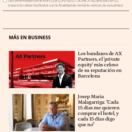
De conformidad con el RGPD y la LOPDGDD, CRÓNICA GLOBALMEDIA S.L.
tratará los datos facilitados con la finalidad de remitirle noticias de actualidad.
MÁS EN BUSINESS
Los bandazos de AX
Partners, el 'private
equity' más celoso
de su reputación en
Barcelona
​​Josep Maria
Malagarriga: "Cada
15 días me quieren
comprar el hotel, y
cada 15 días digo
que no"