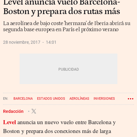
Level anuncia vuelo Barcelona-
Boston y prepara dos rutas más
La aerolínea de bajo coste 'hermana' de Iberia abrirá su
segunda base europea en París el próximo verano
28 noviembre, 2017
14:01
BARCELONA
ESTADOS UNIDOS
AEROLÍNEAS
INVERSIONES
EL PRAT
IBERIA
VUELOS
LEVEL
Redacción
Level
anuncia un nuevo vuelo entre Barcelona y
Boston y prepara dos conexiones más de larga