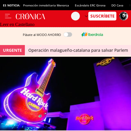
ES NOTICIA:
Promoción inmobiliaria Menorca
Escándalo ERC Girona
DO Cava
N
Leer en Castellano
Pásate al MODO AHORRO
URGENTE
Operación malagueño-catalana para salvar Parlem