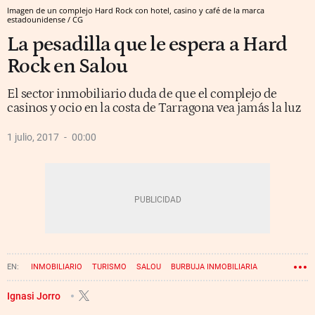
Imagen de un complejo Hard Rock con hotel, casino y café de la marca
estadounidense / CG
La pesadilla que le espera a Hard
Rock en Salou
El sector inmobiliario duda de que el complejo de
casinos y ocio en la costa de Tarragona vea jamás la luz
1 julio, 2017
00:00
INMOBILIARIO
TURISMO
SALOU
BURBUJA INMOBILIARIA
HOTELES
INVERSIONES
JUEGOS
TARRAGONA
BCN WORLD
Ignasi Jorro