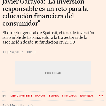
Javier Garayoa: "La inversión
responsable es un reto para la
educación financiera del
consumidor"
El director general de Spainsif, el foro de inversión
sostenible de España, valora la trayectoria de la
asociación desde su fundación en 2009
11 junio, 2017
00:00
MEDIO AMBIENTE
BANCOS
ESPAÑA
SINDICATOS
EMPRESAS
UNIVERSIDADES
ONG
FONDOS DE INVERSIÓN
SOSTENIBILIDAD
Rafa Mezquita