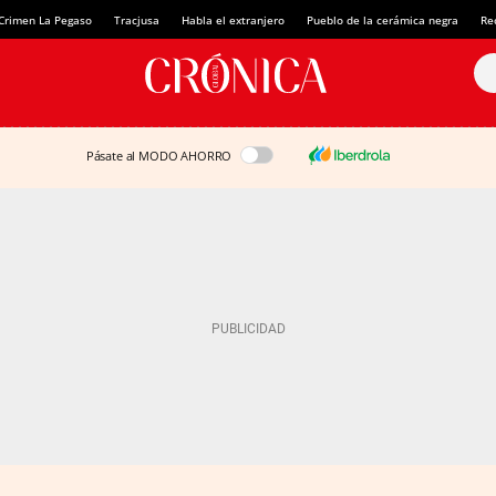
Crimen La Pegaso
Tracjusa
Habla el extranjero
Pueblo de la cerámica negra
Re
Pásate al MODO AHORRO