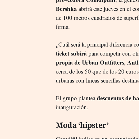
Bershka
abrirá este jueves en el 
de 100 metros cuadrados de superfi
firma.
¿Cuál será la principal diferencia c
ticket subirá
para competir con ot
propia de Urban Outfitters
Anth
,
cerca de los 50 que de los 20 euro
urbanas con líneas sencillas destin
descuentos de h
El grupo plantea
inauguración.
Moda ‘hipster’
Comdifil indica en un comunicado q