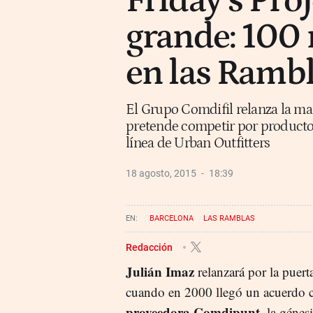
Friday’s Proj
grande: 100
en las Rambl
El Grupo Comdifil relanza la ma
pretende competir por producto
línea de Urban Outfitters
18 agosto, 2015
18:39
BARCELONA
LAS RAMBLAS
Redacción
Julián Imaz
relanzará por la puert
cuando en 2000 llegó un acuerdo
proveedora Comdipunt
, la génes