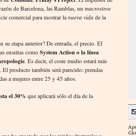
corazón de Barcelona, las Ramblas, un
macrostroe
cie comercial para mostrar la
nueva vida
de la
on su etapa anterior? De entrada, el precio. El
System Action o la línea
ras enseñas como
ropologie
. Es decir, el coste medio estará más
s. El producto también será parecido: prendas
adas a mujeres entre 25 y 45 años.
asta el 30%
que aplicará sólo el día de la
Apú
Glo
ue ha apostado por los tejidos “naturales y