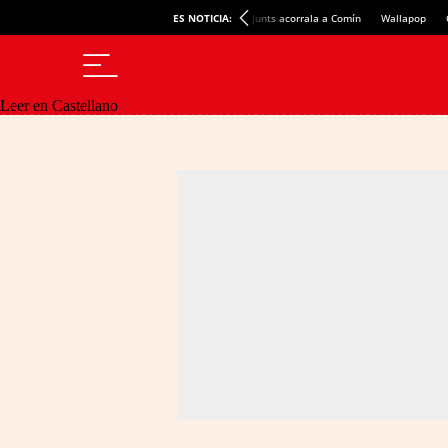
ES NOTICIA:
Junts acorrala a Comín
Wallapop
Leer en Castellano