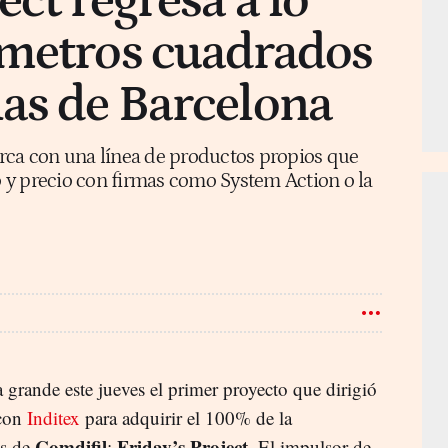
ect regresa a lo
 metros cuadrados
as de Barcelona
rca con una línea de productos propios que
 y precio con firmas como System Action o la
a grande este jueves el primer proyecto que dirigió
 con
Inditex
para adquirir el 100% de la
Comdifil
Friday’s Project
is de
:
. El impulsor de