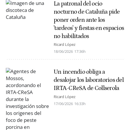
La patronal del ocio
nocturno de Cataluña pide
poner orden ante los
'tardeos' y fiestas en espacios
no habilitados
Ricard López
18/06/2026
17:36h
Un incendio obliga a
desalojar los laboratorios del
IRTA-CReSA de Collserola
Ricard López
17/06/2026
16:33h