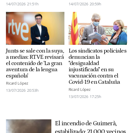
14/07/2026
20:59h
14/07/2026
21:51h
Los sindicatos policiales
Junts se sale con la suya,
denuncian la
a medias: RTVE revisará
"desigualdad
el contenido de 'La gran
injustificada" en su
aventura de la lengua
vacunación contra el
española'
Covid-19 en Cataluña
Ricard López
Ricard López
13/07/2026
20:53h
13/07/2026
17:25h
El incendio de Guimerà,
estabilizado: 21.000 vecinos