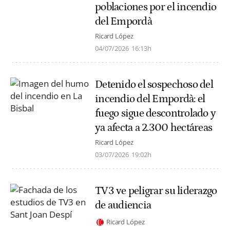
poblaciones por el incendio
del Empordà
Ricard López
04/07/2026
16:13h
Detenido el sospechoso del
incendio del Empordà: el
fuego sigue descontrolado y
ya afecta a 2.300 hectáreas
Ricard López
03/07/2026
19:02h
TV3 ve peligrar su liderazgo
de audiencia
Ricard López