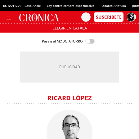
ES NOTICIA:
Caso Andic
Ley contra compra especulativa
Radares Altafulla
Junt
LLEGIR EN CATALÀ
Pásate al MODO AHORRO
RICARD LÓPEZ