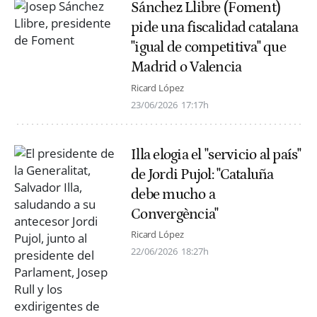
Sánchez Llibre (Foment)
pide una fiscalidad catalana
"igual de competitiva" que
Madrid o Valencia
Ricard López
23/06/2026
17:17h
Illa elogia el "servicio al país"
de Jordi Pujol: "Cataluña
debe mucho a
Convergència"
Ricard López
22/06/2026
18:27h