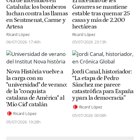
Ola de incendios en
El incendio de les
Cataluña: los bomberos
Gavarres se mantiene
luchan contra las llamas
estable tras quemar 25
en Sentmenat, Carme y
casas y más de 2.200
Artesa
hectáreas
Ricard López
Ricard López
06/07/2026
17:46h
05/07/2026
23:13h
Nova Història vuelve a
Jordi Canal, historiador:
la carga con su
“La etapa de Pedro
"universidad" de verano:
Sánchez me parece
de la "conquista
catastrófica para España
catalana de América" al
y para la democracia”
'Mío Cid' catalán
Ricard López
Ricard López
05/07/2026
00:08h
05/07/2026
19:28h