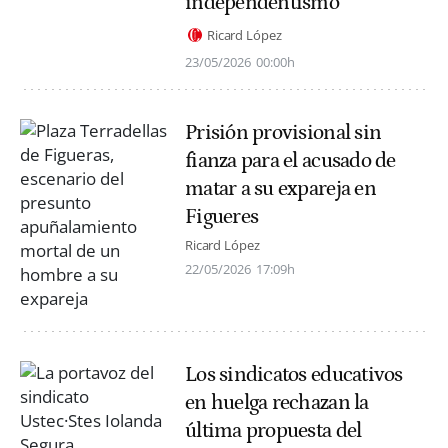
independentismo
Ricard López
23/05/2026
00:00h
Prisión provisional sin
fianza para el acusado de
matar a su expareja en
Figueres
Ricard López
22/05/2026
17:09h
Los sindicatos educativos
en huelga rechazan la
última propuesta del