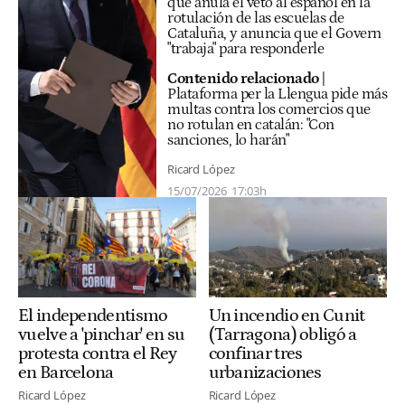
que anula el veto al español en la
rotulación de las escuelas de
Cataluña, y anuncia que el Govern
"trabaja" para responderle
Contenido relacionado
|
Plataforma per la Llengua pide más
multas contra los comercios que
no rotulan en catalán: "Con
sanciones, lo harán"
Ricard López
15/07/2026
17:03h
Un incendio en Cunit
El independentismo
(Tarragona) obligó a
vuelve a 'pinchar' en su
confinar tres
protesta contra el Rey
urbanizaciones
en Barcelona
Ricard López
Ricard López