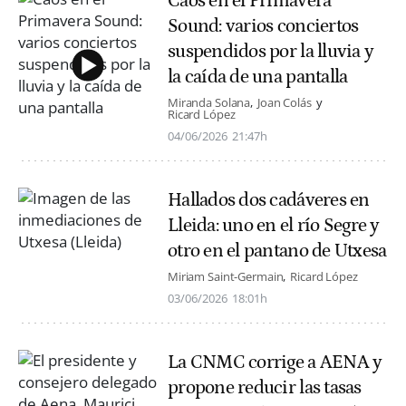
Caos en el Primavera
Sound: varios conciertos
suspendidos por la lluvia y
la caída de una pantalla
Miranda Solana
Joan Colás
Ricard López
04/06/2026
21:47h
Hallados dos cadáveres en
Lleida: uno en el río Segre y
otro en el pantano de Utxesa
Miriam Saint-Germain
Ricard López
03/06/2026
18:01h
La CNMC corrige a AENA y
propone reducir las tasas