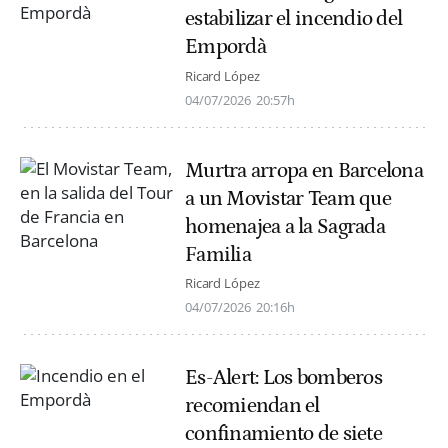
estabilizar el incendio del
Empordà
Ricard López
04/07/2026
20:57h
Murtra arropa en Barcelona
a un Movistar Team que
homenajea a la Sagrada
Familia
Ricard López
04/07/2026
20:16h
Es-Alert: Los bomberos
recomiendan el
confinamiento de siete