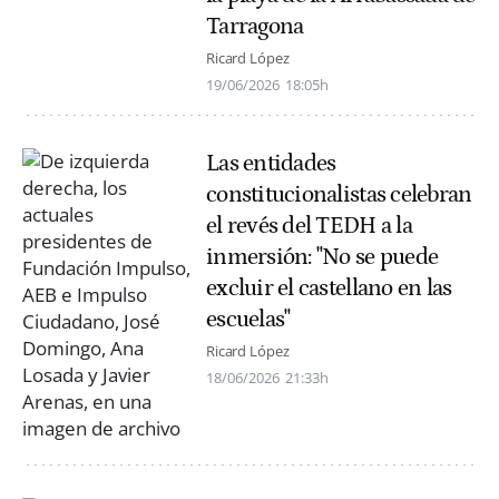
Tarragona
Ricard López
19/06/2026
18:05h
Las entidades
constitucionalistas celebran
el revés del TEDH a la
inmersión: "No se puede
excluir el castellano en las
escuelas"
Ricard López
18/06/2026
21:33h