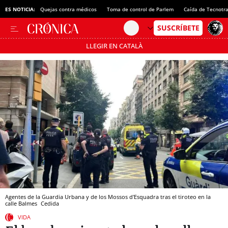
ES NOTICIA:
Quejas contra médicos
Toma de control de Parlem
Caída de Tecnotr
LLEGIR EN CATALÀ
Pásate al MODO AHORRO
Agentes de la Guardia Urbana y de los Mossos d'Esquadra tras el tiroteo en la
calle Balmes
Cedida
VIDA