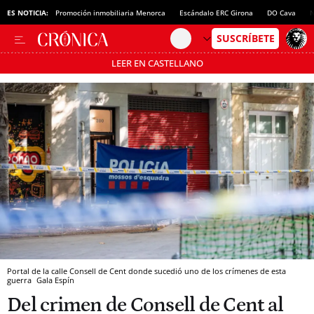
ES NOTICIA:
Promoción inmobiliaria Menorca
Escándalo ERC Girona
DO Cava
N
LEER EN CASTELLANO
Pásate al MODO AHORRO
Portal de la calle Consell de Cent donde sucedió uno de los crímenes de esta
guerra
Gala Espín
Del crimen de Consell de Cent al