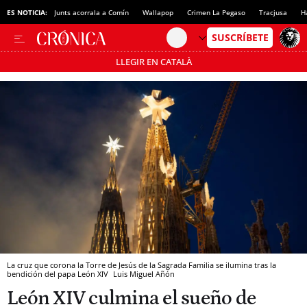
ES NOTICIA:
Junts acorrala a Comín
Wallapop
Crimen La Pegaso
Tracjusa
H
LLEGIR EN CATALÀ
Pásate al MODO AHORRO
La cruz que corona la Torre de Jesús de la Sagrada Familia se ilumina tras la
bendición del papa León XIV
Luis Miguel Añón
León XIV culmina el sueño de