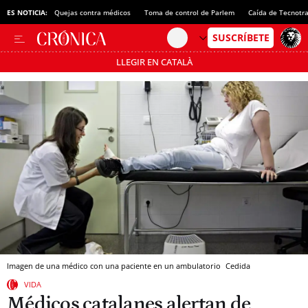
ES NOTICIA:
Quejas contra médicos
Toma de control de Parlem
Caída de Tecnotr
LLEGIR EN CATALÀ
Pásate al MODO AHORRO
Imagen de una médico con una paciente en un ambulatorio
Cedida
VIDA
Médicos catalanes alertan de