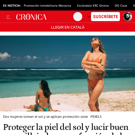
ES NOTICIA:
Promoción inmobiliaria Menorca
Escándalo ERC Girona
DO Cava
N
LLEGIR EN CATALÀ
Pásate al MODO AHORRO
Dos mujeres toman el sol y se aplican protección solar
PEXELS
Proteger la piel del sol y lucir buen