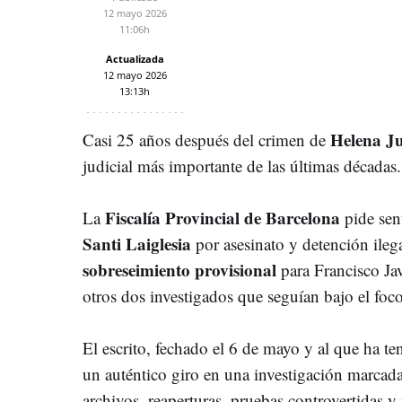
12 mayo 2026
11:06h
Actualizada
12 mayo 2026
13:13h
Helena J
Casi 25 años después del crimen de
judicial más importante de las últimas décadas.
Fiscalía Provincial de Barcelona
La
pide sent
Santi Laiglesia
por asesinato y detención ilega
sobreseimiento provisional
para Francisco Ja
otros dos investigados que seguían bajo el foco
El escrito, fechado el 6 de mayo y al que ha t
un auténtico giro en una investigación marcad
archivos, reaperturas, pruebas controvertidas y