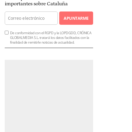
importantes sobre Cataluña
APUNTARME
De conformidad con el RGPD y la LOPDGDD, CRÓNICA
GLOBALMEDIA S.L. tratará los datos facilitados con la
finalidad de remitirle noticias de actualidad.