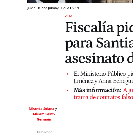
Juicio Helena Jubany
GALA ESPÍN
VIDA
Fiscalía pi
para Santia
asesinato 
El Ministerio Público pi
Jiménez y Anna Echegui
Más información:
A j
trama de contratos fals
Miranda Solana
Miriam Saint-
Germain
Publicada