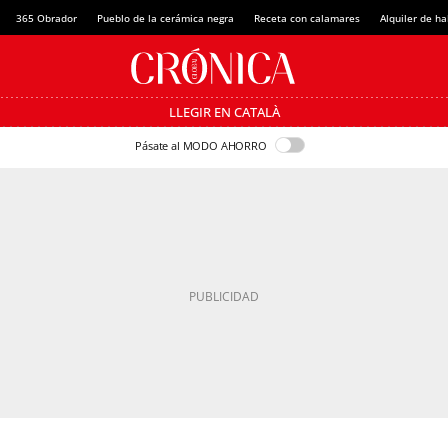
365 Obrador
Pueblo de la cerámica negra
Receta con calamares
Alquiler de h
LLEGIR EN CATALÀ
Pásate al MODO AHORRO