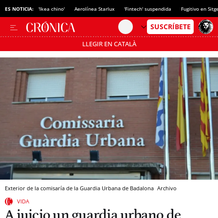
ES NOTICIA:
'Ikea chino'
Aerolínea Starlux
'Fintech' suspendida
Fugitivo en Sitg
LLEGIR EN CATALÀ
Pásate al MODO AHORRO
Exterior de la comisaría de la Guardia Urbana de Badalona
Archivo
VIDA
A juicio un guardia urbano de