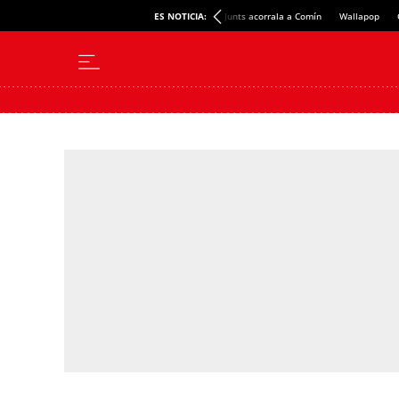
ES NOTICIA:
Junts acorrala a Comín
Wallapop