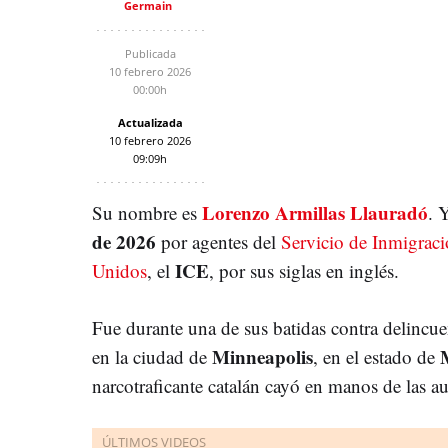
Germain
Publicada
10 febrero 2026
00:00h
Actualizada
10 febrero 2026
09:09h
Lorenzo Armillas Llauradó
Su nombre es
. 
de 2026
por agentes del
Servicio de Inmigrac
ICE
Unidos
, el
, por sus siglas en inglés.
Fue durante una de sus batidas contra delincuen
Minneapolis
en la ciudad de
, en el estado de
narcotraficante catalán cayó en manos de las au