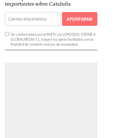
importantes sobre Cataluña
APUNTARME
De conformidad con el RGPD y la LOPDGDD, CRÓNICA
GLOBALMEDIA S.L. tratará los datos facilitados con la
finalidad de remitirle noticias de actualidad.