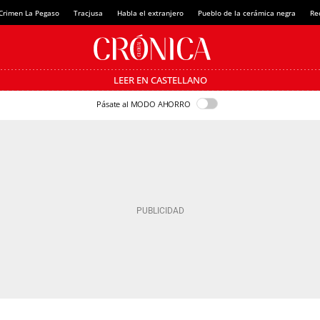
Crimen La Pegaso
Tracjusa
Habla el extranjero
Pueblo de la cerámica negra
Re
LEER EN CASTELLANO
Pásate al MODO AHORRO