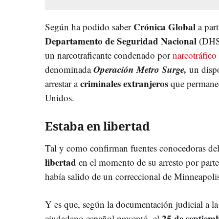
Crónica Global
Según ha podido saber
a part
Departamento de Seguridad Nacional
(DHS)
un narcotraficante condenado por
narcotráfico
Operación Metro Surge,
denominada
un dispo
criminales extranjeros
arrestar a
que permanece
Unidos.
Estaba en libertad
Tal y como confirman fuentes conocedoras de
libertad
en el momento de su arresto por part
había salido de un correccional de Minneapolis,
Y es que, según la documentación judicial a la
25 de septiem
ciudadano español presentó, el