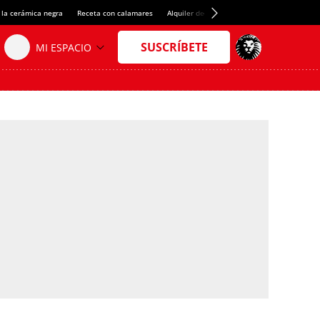
 la cerámica negra
Receta con calamares
Alquiler de habitaciones en España
Créd