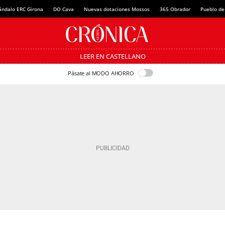
ándalo ERC Girona
DO Cava
Nuevas dotaciones Mossos
365 Obrador
Pueblo de
LEER EN CASTELLANO
Pásate al MODO AHORRO