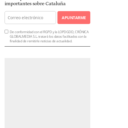
importantes sobre Cataluña
APUNTARME
De conformidad con el RGPD y la LOPDGDD, CRÓNICA
GLOBALMEDIA S.L. tratará los datos facilitados con la
finalidad de remitirle noticias de actualidad.