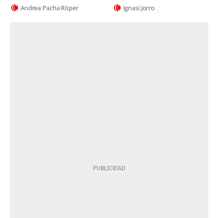
Andrea Pacha Röper
Ignasi Jorro