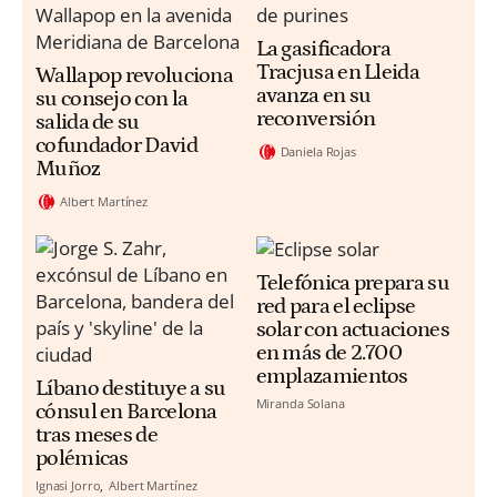
La gasificadora
Tracjusa en Lleida
Wallapop revoluciona
avanza en su
su consejo con la
reconversión
salida de su
cofundador David
Daniela Rojas
Muñoz
Albert Martínez
Telefónica prepara su
red para el eclipse
solar con actuaciones
en más de 2.700
emplazamientos
Líbano destituye a su
Miranda Solana
cónsul en Barcelona
tras meses de
polémicas
Ignasi Jorro
Albert Martínez