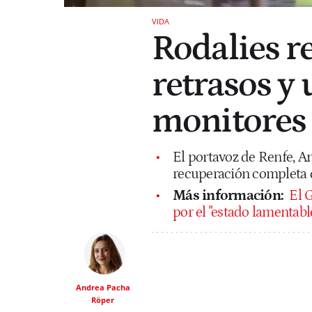
VIDA
Rodalies r
retrasos y 
monitores 
El portavoz de Renfe, A
recuperación completa d
Más información:
El 
por el "estado lamentabl
Andrea Pacha
Röper