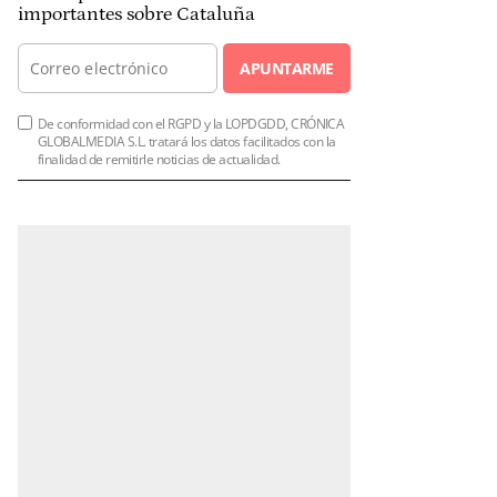
importantes sobre Cataluña
APUNTARME
De conformidad con el RGPD y la LOPDGDD, CRÓNICA
GLOBALMEDIA S.L. tratará los datos facilitados con la
finalidad de remitirle noticias de actualidad.