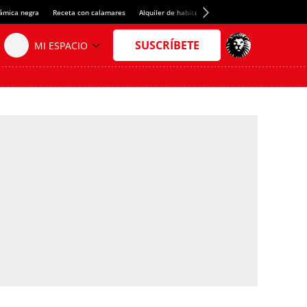
rámica negra
Receta con calamares
Alquiler de habitaciones en España
Crédito del