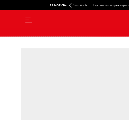
ES NOTICIA:
Caso Andic
Ley contra compra especu