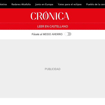
lativa
Radares Altafulla
Junts en Europa
Yates para el eclipse
Pueblo de la ce
LEER EN CASTELLANO
Pásate al MODO AHORRO