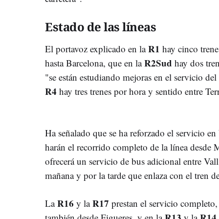
Estado de las líneas
R1
El portavoz explicado en la
hay cinco trene
R2Sud
hasta Barcelona, que en la
hay dos tren
"se están estudiando mejoras en el servicio del 
R4
hay tres trenes por hora y sentido entre Ter
Ha señalado que se ha reforzado el servicio en
harán el recorrido completo de la línea desde M
ofrecerá un servicio de bus adicional entre Va
mañana y por la tarde que enlaza con el tren d
R16
R17
La
y la
prestan el servicio completo,
R13
R14
también desde Figueres, y en la
y la